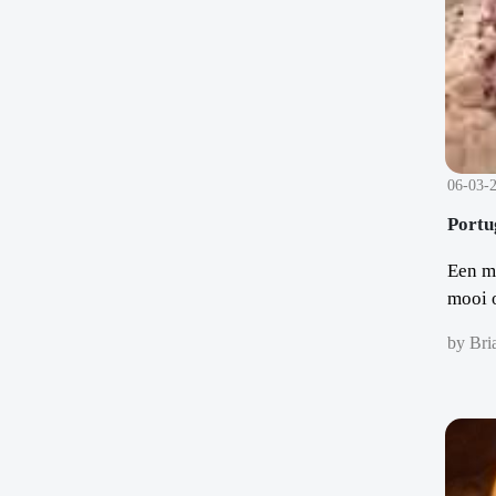
06-03-
Portug
Een mo
mooi o
by Bri