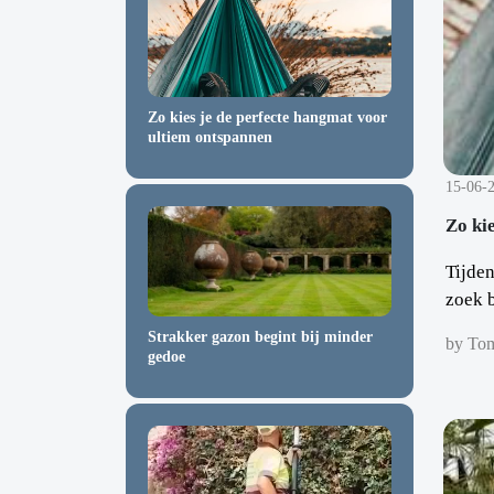
Zo kies je de perfecte hangmat voor
ultiem ontspannen
15-06-
Zo ki
Tijden
zoek b
Strakker gazon begint bij minder
by To
gedoe