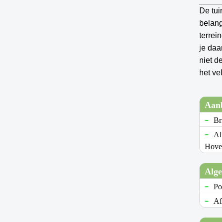
De tui
belang
terrei
je daa
niet d
het ve
Aan
Br
Al
Hove
Alg
Po
Af