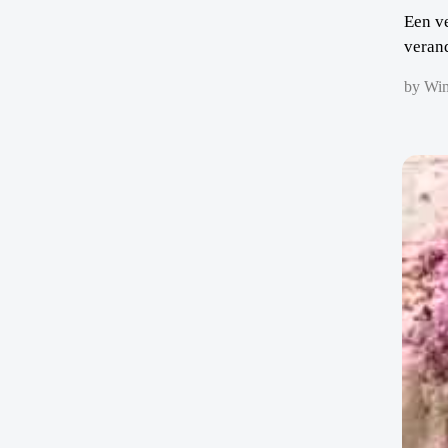
Een v
verand
by Wi