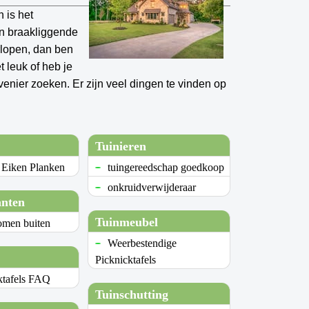
 is het
en braakliggende
rlopen, dan ben
t leuk of heb je
enier zoeken. Er zijn veel dingen te vinden op
Tuinieren
 Eiken Planken
tuingereedschap goedkoop
onkruidverwijderaar
anten
Tuinmeubel
omen buiten
Weerbestendige
Picknicktafels
ktafels FAQ
Tuinschutting