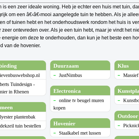
n is een zeer ideale woning. Heb je echter een huis met tuin, dan
rijk om een â€‹â€‹mooi aangelegde tuin te hebben. Als je alle
nen of tuinen hebt en het onderhoudswerk rondom het huis is ve
r zeer ontevreden over. Als je een tuin hebt, maar je vindt het nie
e energie om deze te onderhouden, dan kun je het beste een hov
ld van de hovenier.
bieding
Duurzaam
Klus
ievenbuswebshop.nl
JustNimbus
Massief
berts Tuindesign -
Electronica
Kunstpl
nier in Rhenen
online tv beugel muren
Kunstb
emeen
kopen
Outdoor
lyester plantenbak
Hovenier
Picknic
dekzeil tuin bestellen
Staalkabel met lussen