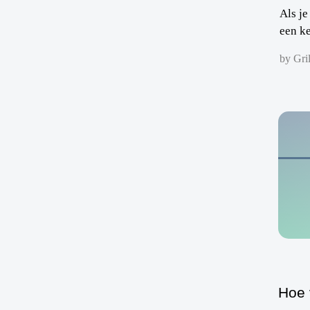
Als j
een ke
by Gril
Hoe 