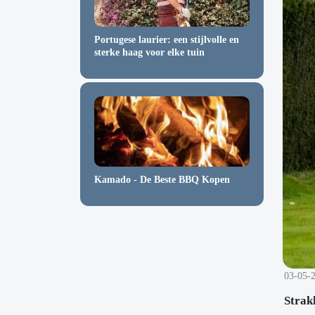
Portugese laurier: een stijlvolle en
sterke haag voor elke tuin
Kamado - De Beste BBQ Kopen
03-05-
Strak