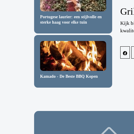
Gri
Portugese laurier: een stijlvolle en
sterke haag voor elke tuin
Kijk b
kwalit
Kamado - De Beste BBQ Kopen