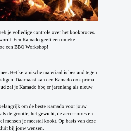
heb je volledige controle over het kookproces.
d wordt. Een Kamado geeft een unieke
Doe een
BBQ Workshop
!
ee. Het keramische materiaal is bestand tegen
chadigen. Daarnaast kan een Kamado ook prima
houd zal je Kamado bbq er jarenlang als nieuw
s belangrijk om de beste Kamado voor jouw
ls de grootte, het gewicht, de accessoires en
eel mensen je meestal kookt. Op basis van deze
luit bij jouw wensen.