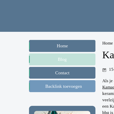
Home
Home
Ka
Blog
15
Contact
Als je
Backlink toevoegen
Kama
kerami
veelzi
een Ka
bbq is