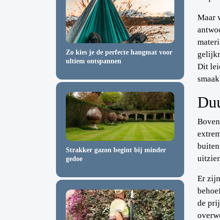
Maar 
antwoo
materi
Zo kies je de perfecte hangmat voor
gelijk
ultiem ontspannen
Dit le
smaakb
Du
Bovend
extrem
buiten
Strakker gazon begint bij minder
uitzie
gedoe
Er zij
behoef
de pri
overwe