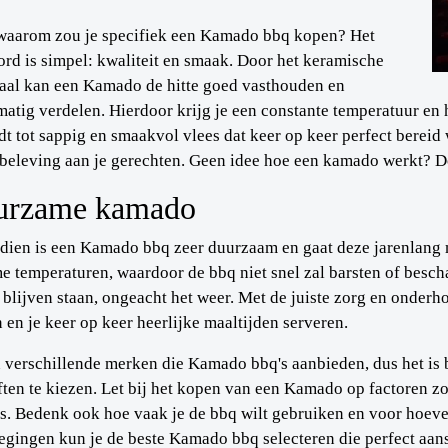
waarom zou je specifiek een Kamado bbq kopen? Het
rd is simpel: kwaliteit en smaak. Door het keramische
aal kan een Kamado de hitte goed vasthouden en
matig verdelen. Hierdoor krijg je een constante temperatuur en 
idt tot sappig en smaakvol vlees dat keer op keer perfect berei
eleving aan je gerechten. Geen idee hoe een kamado werkt? 
urzame kamado
ien is een Kamado bbq zeer duurzaam en gaat deze jarenlang m
e temperaturen, waardoor de bbq niet snel zal barsten of bes
 blijven staan, ongeacht het weer. Met de juiste zorg en onder
n en je keer op keer heerlijke maaltijden serveren.
n verschillende merken die Kamado bbq's aanbieden, dus het i
ten te kiezen. Let bij het kopen van een Kamado op factoren zoa
js. Bedenk ook hoe vaak je de bbq wilt gebruiken en voor hoev
gingen kun je de beste Kamado bbq selecteren die perfect aans